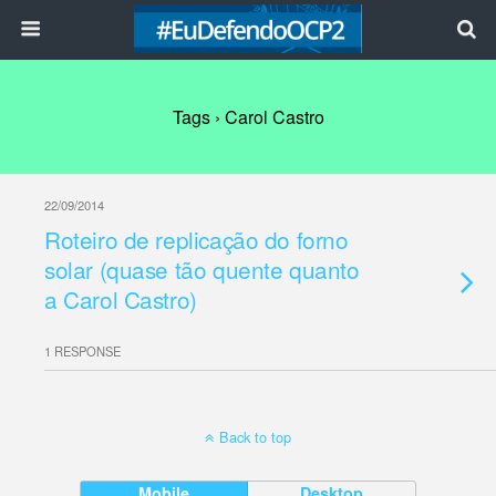
Tags › Carol Castro
22/09/2014
Roteiro de replicação do forno
solar (quase tão quente quanto
a Carol Castro)
1 RESPONSE
Back to top
Mobile
Desktop