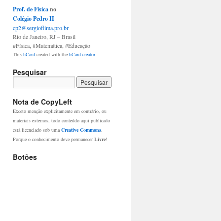
Prof. de Física
no
Colégio Pedro II
cp2@sergioflima.pro.br
Rio de Janeiro
,
RJ
– Brasil
#Física
,
#Matemática
,
#Educação
This
hCard
created with the
hCard creator
.
Pesquisar
Nota de CopyLeft
Exceto menção explicitamente em contrário, ou
materiais externos, todo conteúdo aqui publicado
está licenciado sob uma
Creative Commons
.
Porque o conhecimento deve permanecer
Livre
!
Botões