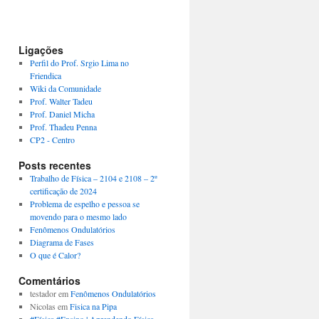
Ligações
Perfil do Prof. Srgio Lima no
Friendica
Wiki da Comunidade
Prof. Walter Tadeu
Prof. Daniel Micha
Prof. Thadeu Penna
CP2 - Centro
Posts recentes
Trabalho de Física – 2104 e 2108 – 2º
certificação de 2024
Problema de espelho e pessoa se
movendo para o mesmo lado
Fenômenos Ondulatórios
Diagrama de Fases
O que é Calor?
Comentários
testador
em
Fenômenos Ondulatórios
Nicolas
em
Fisica na Pipa