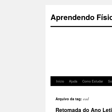
Pular
para
Aprendendo Físi
o
conteúdo
Início
Ajuda
Como Estudar
So
ead
Arquivo da tag:
Retomada do Ano Let