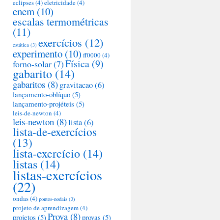
eclipses
(4)
eletricidade
(4)
enem
(10)
escalas termométricas
(11)
exercícios
(12)
estática
(3)
experimento
(10)
ff0000
(4)
Física
(9)
forno-solar
(7)
gabarito
(14)
gabaritos
(8)
gravitacao
(6)
lançamento-oblíquo
(5)
lançamento-projéteis
(5)
leis-de-newton
(4)
leis-newton
(8)
lista
(6)
lista-de-exercícios
(13)
lista-exercício
(14)
listas
(14)
listas-exercícios
(22)
ondas
(4)
pontos-nodais
(3)
projeto de aprendizagem
(4)
Prova
(8)
projetos
(5)
provas
(5)