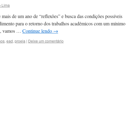
o Lima
 mais de um ano de “reflexões” e busca das condições possíveis
ndimento para o retorno dos trabalhos acadêmicos com um mínimo
im, vamos …
Continue lendo
→
sos
,
ead
,
proeja
|
Deixe um comentário