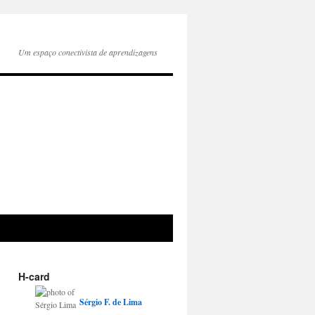
Um espaço conectivista de aprendizagens
H-card
Sérgio
F.
de Lima