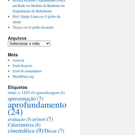
#Física #Ensino | Aprendendo Física
em Rede
em
Modelo de Relatório do
Experimento do Bebedouro
Prof. Sérgio Lima
em
O globo da
morte
Thiago
em
O globo da morte
Arquivos
Arquivos
Meta
Acessar
Feed de posts
Feed de comentários
WordPress.org
Etiquetas
1203
(4)
aprendizagem
(4)
0000ff
(3)
apresentação
(7)
aprofundamento
(24)
avisos
(7)
avaliação
(5)
Calorimetria
(6)
cinemática
(9)
Dicas
(7)