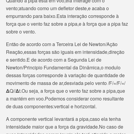
Quando a pipa está em voo,ela interage com o
vento;atuando como um defletor deste,e acaba o
empurrando para baixo.Esta interação corresponde à
força que o vento faz sobre a pipa,e à força que a pipa faz
sobre o vento.
Então de acordo com a Terceira Lei de Newton/Ação
Reação,essas forças são iguais em intensidade,direção
e sentido.E de acordo com a Segunda Lei de
Newton/Principio Fundamental da Dinâmica,o modulo
dessas forças corresponde à variação de quantidade de
movimento de massa de ar,desviada pelo vento /F/=/F/=/
Δ
Q//
Δ
t.Ou seja, a força que o vento faz sobre a pipa,que
a mantém em voo.Podemos considerar como resultante
de duas componentes:vertical e horizontal.
A componente vertical levantará a pipa,caso ela tenha
intensidade maior que a força da gravidade.No caso de