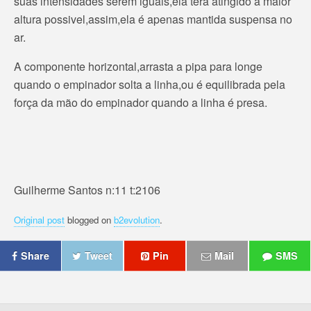
suas intensidades serem iguais,ela terá atingido a maior
altura possivel,assim,ela é apenas mantida suspensa no
ar.
A componente horizontal,arrasta a pipa para longe
quando o empinador solta a linha,ou é equilibrada pela
força da mão do empinador quando a linha é presa.
Guilherme Santos n:11 t:2106
Original post
blogged on
b2evolution
.
Share
Tweet
Pin
Mail
SMS