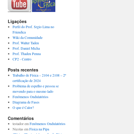
Ligações
Perfil do Prof. Srgio Lima no
Friendica
Wiki da Comunidade
Prof. Walter Tadeu
Prof. Daniel Micha
Prof. Thadeu Penna
CP2 - Centro
Posts recentes
Trabalho de Física – 2104 e 2108 – 2º
certificação de 2024
Problema de espelho e pessoa se
movendo para o mesmo lado
Fenômenos Ondulatórios
Diagrama de Fases
O que é Calor?
Comentários
testador
em
Fenômenos Ondulatórios
Nicolas
em
Fisica na Pipa