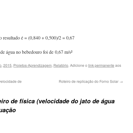
 resultado é = (0,840 + 0,500)/2 = 0,67
o de água no bebedouro foi de 0,67 m/s²
o
,
2015
,
Projetos-Aprendizagem
,
Relatório
. Adicione o
link permanente
aos
velocidade de
Roteiro de replicação do Forno Solar
→
iro de física (velocidade do jato de água
nuação