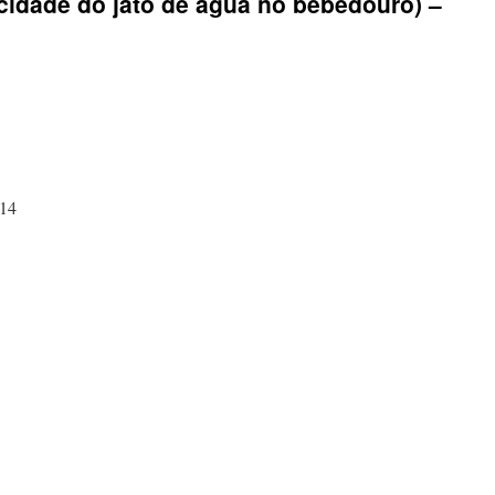
ocidade do jato de água no bebedouro) –
 14