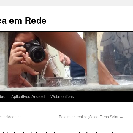
ca em Rede
bre
Aplicativos Android
Webmentions
velocidade de
Roteiro de replicação do Forno Solar
→