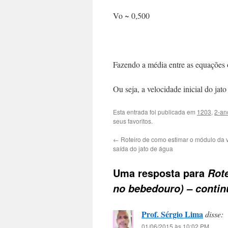
Vo ~ 0,500
Fazendo a média entre as equações o
Ou seja, a velocidade inicial do jat
Esta entrada foi publicada em
1203
,
2-an
seus favoritos.
←
Roteiro de como estimar o módulo da 
saída do jato de água
Uma resposta para
Rote
no bebedouro) – conti
Prof. Sérgio Lima
disse:
01/06/2015 às 10:02 PM