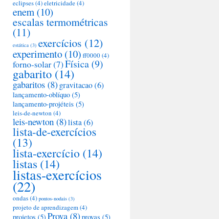
eclipses
(4)
eletricidade
(4)
enem
(10)
escalas termométricas
(11)
exercícios
(12)
estática
(3)
experimento
(10)
ff0000
(4)
Física
(9)
forno-solar
(7)
gabarito
(14)
gabaritos
(8)
gravitacao
(6)
lançamento-oblíquo
(5)
lançamento-projéteis
(5)
leis-de-newton
(4)
leis-newton
(8)
lista
(6)
lista-de-exercícios
(13)
lista-exercício
(14)
listas
(14)
listas-exercícios
(22)
ondas
(4)
pontos-nodais
(3)
projeto de aprendizagem
(4)
Prova
(8)
projetos
(5)
provas
(5)