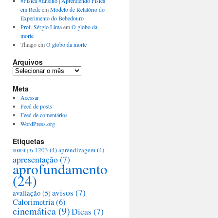
#Física #Ensino | Aprendendo Física
em Rede
em
Modelo de Relatório do
Experimento do Bebedouro
Prof. Sérgio Lima
em
O globo da
morte
Thiago
em
O globo da morte
Arquivos
Arquivos
Meta
Acessar
Feed de posts
Feed de comentários
WordPress.org
Etiquetas
1203
(4)
aprendizagem
(4)
0000ff
(3)
apresentação
(7)
aprofundamento
(24)
avisos
(7)
avaliação
(5)
Calorimetria
(6)
cinemática
(9)
Dicas
(7)