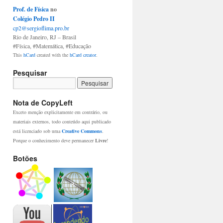
Prof. de Física
no
Colégio Pedro II
cp2@sergioflima.pro.br
Rio de Janeiro
,
RJ
– Brasil
#Física
,
#Matemática
,
#Educação
This
hCard
created with the
hCard creator
.
Pesquisar
Nota de CopyLeft
Exceto menção explicitamente em contrário, ou
materiais externos, todo conteúdo aqui publicado
está licenciado sob uma
Creative Commons
.
Porque o conhecimento deve permanecer
Livre
!
Botões