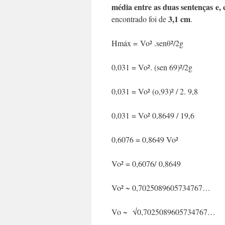
média entre as duas sentenças e,
3,1 cm
encontrado foi de
.
Hmáx = Vo² .senθ²/2g
0,031 = Vo². (sen 69)²/2g
0,031 = Vo² (o,93)² / 2. 9,8
0,031 = Vo² 0,8649 / 19,6
0,6076 = 0,8649 Vo²
Vo² = 0,6076/ 0,8649
Vo² ~ 0,7025089605734767…
Vo ~ √0,7025089605734767…