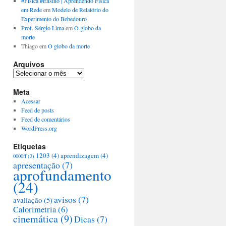
#Física #Ensino | Aprendendo Física
em Rede
em
Modelo de Relatório do
Experimento do Bebedouro
Prof. Sérgio Lima
em
O globo da
morte
Thiago
em
O globo da morte
Arquivos
Arquivos
Meta
Acessar
Feed de posts
Feed de comentários
WordPress.org
Etiquetas
1203
(4)
aprendizagem
(4)
0000ff
(3)
apresentação
(7)
aprofundamento
(24)
avisos
(7)
avaliação
(5)
Calorimetria
(6)
cinemática
(9)
Dicas
(7)