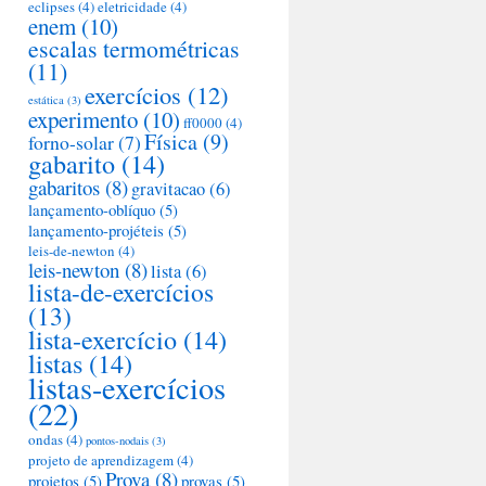
eclipses
(4)
eletricidade
(4)
enem
(10)
escalas termométricas
(11)
exercícios
(12)
estática
(3)
experimento
(10)
ff0000
(4)
Física
(9)
forno-solar
(7)
gabarito
(14)
gabaritos
(8)
gravitacao
(6)
lançamento-oblíquo
(5)
lançamento-projéteis
(5)
leis-de-newton
(4)
leis-newton
(8)
lista
(6)
lista-de-exercícios
(13)
lista-exercício
(14)
listas
(14)
listas-exercícios
(22)
ondas
(4)
pontos-nodais
(3)
projeto de aprendizagem
(4)
Prova
(8)
projetos
(5)
provas
(5)