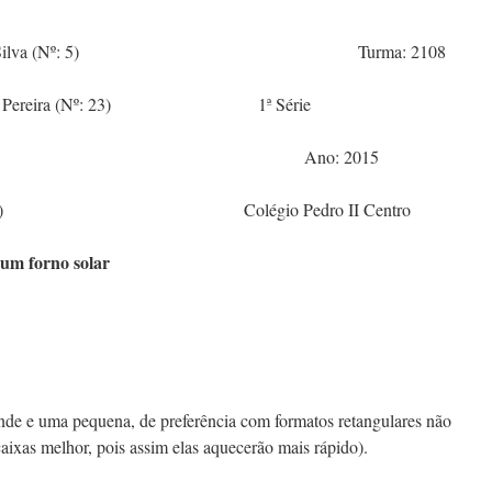
 Oliveira da Silva (Nº: 5) Turma: 2108
Vicente Pereira (Nº: 23) 1ª Série
 Arruda (Nº: 11) Ano: 2015
nto (Nº: 32) Colégio Pedro II Centro
 um forno solar
de e uma pequena, de preferência com formatos retangulares não
ixas melhor, pois assim elas aquecerão mais rápido).