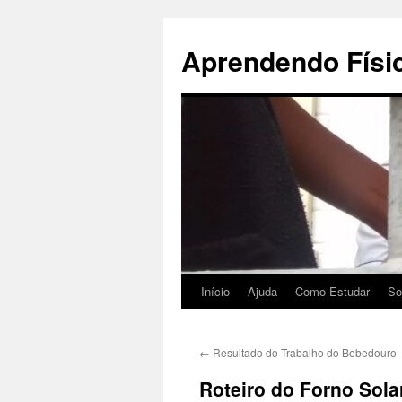
Pular
para
Aprendendo Físi
o
conteúdo
Início
Ajuda
Como Estudar
So
←
Resultado do Trabalho do Bebedouro
Roteiro do Forno Sola