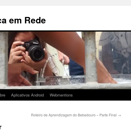
ca em Rede
bre
Aplicativos Android
Webmentions
Roteiro de Aprendizagem do Bebedouro – Parte Final
→
r