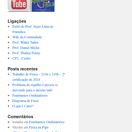
Ligações
Perfil do Prof. Srgio Lima no
Friendica
Wiki da Comunidade
Prof. Walter Tadeu
Prof. Daniel Micha
Prof. Thadeu Penna
CP2 - Centro
Posts recentes
Trabalho de Física – 2104 e 2108 – 2º
certificação de 2024
Problema de espelho e pessoa se
movendo para o mesmo lado
Fenômenos Ondulatórios
Diagrama de Fases
O que é Calor?
Comentários
testador
em
Fenômenos Ondulatórios
Nicolas
em
Fisica na Pipa