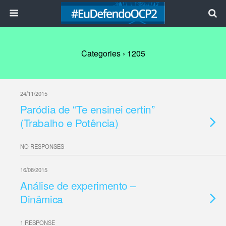
Categories ›
1205
24/11/2015
Paródia de “Te ensinei certin”
(Trabalho e Potência)
NO RESPONSES
16/08/2015
Análise de experimento –
Dinâmica
1 RESPONSE