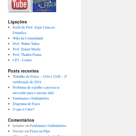
Ligações
Perfil do Prof. Srgio Lima no
Friendica
Wiki da Comunidade
Prof. Walter Tadeu
Prof. Daniel Micha
Prof. Thadeu Penna
CP2 - Centro
Posts recentes
Trabalho de Física – 2104 e 2108 – 2º
certificação de 2024
Problema de espelho e pessoa se
movendo para o mesmo lado
Fenômenos Ondulatórios
Diagrama de Fases
O que é Calor?
Comentários
testador
em
Fenômenos Ondulatórios
Nicolas
em
Fisica na Pipa