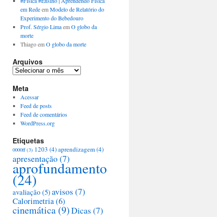
#Física #Ensino | Aprendendo Física
em Rede
em
Modelo de Relatório do
Experimento do Bebedouro
Prof. Sérgio Lima
em
O globo da
morte
Thiago
em
O globo da morte
Arquivos
Arquivos
Meta
Acessar
Feed de posts
Feed de comentários
WordPress.org
Etiquetas
1203
(4)
aprendizagem
(4)
0000ff
(3)
apresentação
(7)
aprofundamento
(24)
avisos
(7)
avaliação
(5)
Calorimetria
(6)
cinemática
(9)
Dicas
(7)