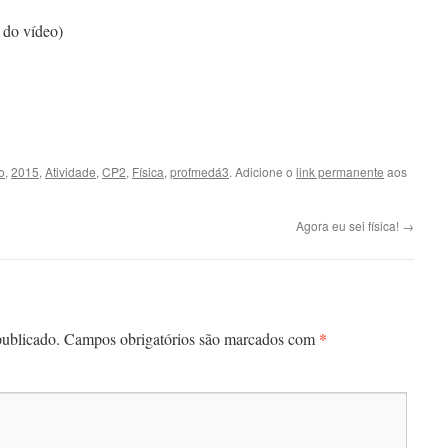
o do vídeo)
o
,
2015
,
Atividade
,
CP2
,
Física
,
profmedá3
. Adicione o
link permanente
aos
Agora eu sei física!
→
*
publicado.
Campos obrigatórios são marcados com