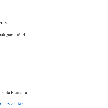
 2015
odrigues – nº 14
a banda Falamansa
be/A__9VkOLb1c