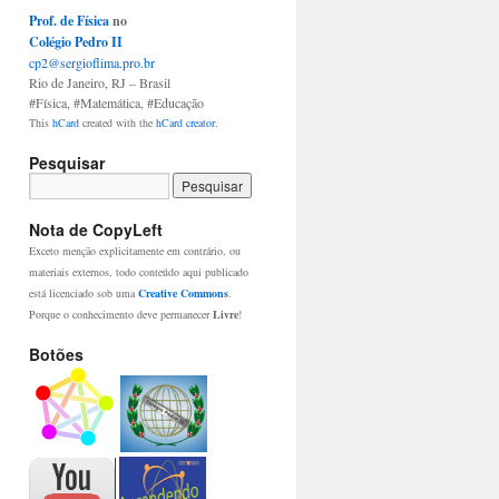
Prof. de Física
no
Colégio Pedro II
cp2@sergioflima.pro.br
Rio de Janeiro
,
RJ
– Brasil
#Física
,
#Matemática
,
#Educação
This
hCard
created with the
hCard creator
.
Pesquisar
Nota de CopyLeft
Exceto menção explicitamente em contrário, ou
materiais externos, todo conteúdo aqui publicado
está licenciado sob uma
Creative Commons
.
Porque o conhecimento deve permanecer
Livre
!
Botões