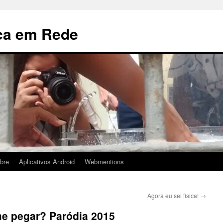
ca em Rede
bre
Aplicativos Android
Webmentions
Agora eu sei física!
→
 me pegar? Paródia 2015