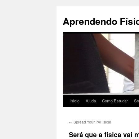
Pular
para
Aprendendo Físi
o
conteúdo
Início
Ajuda
Como Estudar
So
←
Spread Your PAFísica!
Será que a física vai