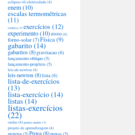
eclipses
(4)
eletricidade
(4)
enem
(10)
escalas termométricas
(11)
exercícios
(12)
estática
(3)
experimento
(10)
ff0000
(4)
Física
(9)
forno-solar
(7)
gabarito
(14)
gabaritos
(8)
gravitacao
(6)
lançamento-oblíquo
(5)
lançamento-projéteis
(5)
leis-de-newton
(4)
leis-newton
(8)
lista
(6)
lista-de-exercícios
(13)
lista-exercício
(14)
listas
(14)
listas-exercícios
(22)
ondas
(4)
pontos-nodais
(3)
projeto de aprendizagem
(4)
Prova
(8)
projetos
(5)
provas
(5)