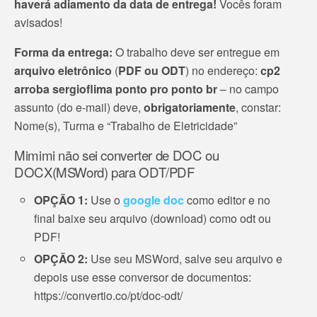
haverá adiamento da data de entrega!
Vocês foram
avisados!
Forma da entrega:
O trabalho deve ser entregue em
arquivo eletrônico
(
PDF ou ODT
) no endereço:
cp2
arroba sergioflima ponto pro ponto br
– no campo
assunto (do e-mail) deve,
obrigatoriamente
, constar:
Nome(s), Turma e “Trabalho de Eletricidade”
Mimimi não sei converter de DOC ou
DOCX(MSWord) para ODT/PDF
OPÇÃO 1:
Use o
google doc
como editor e no
final baixe seu arquivo (download) como odt ou
PDF!
OPÇÃO 2:
Use seu MSWord, salve seu arquivo e
depois use esse conversor de documentos:
https://convertio.co/pt/doc-odt/